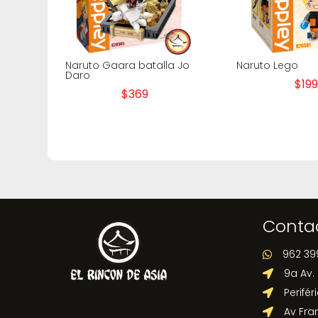
Naruto Gaara batalla Jo
Naruto Lego
Daro
$
199
$
369
Conta
962 39

9a Av.

Perifér

Av Fra
