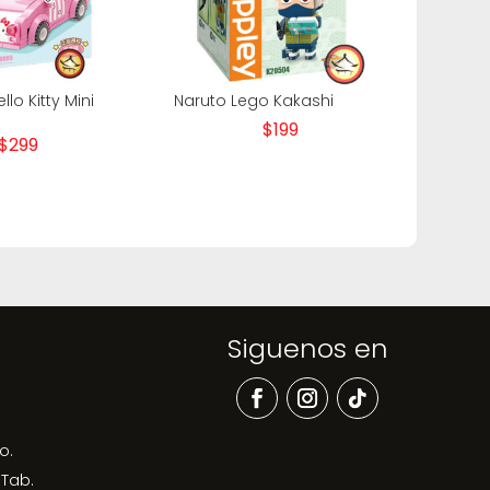
lo Kitty Mini
Naruto Lego Kakashi
$
199
$
299
Siguenos en
o.
 Tab.