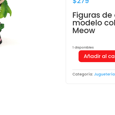
$
279
Figuras de
modelo col
Meow
1 disponibles
Añadir al ca
Figura
de
acción
Categoría:
Juguetería
Pokemon
Meow
cantidad