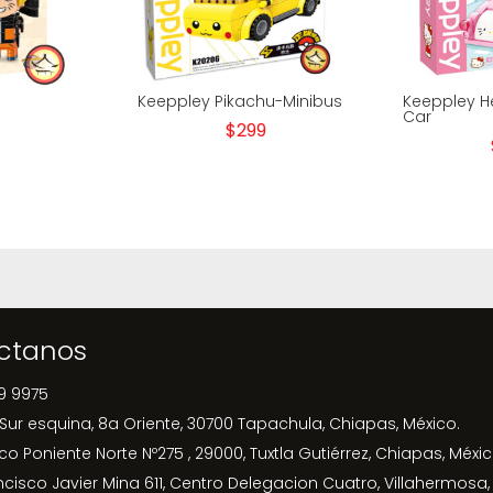
Keeppley Pikachu-Minibus
Keeppley Hel
Car
$
299
ctanos
9 9975
 Sur esquina, 8a Oriente, 30700 Tapachula, Chiapas, México.
ico Poniente Norte Nº275 , 29000, Tuxtla Gutiérrez, Chiapas, Méxic
ncisco Javier Mina 611, Centro Delegacion Cuatro, Villahermosa,