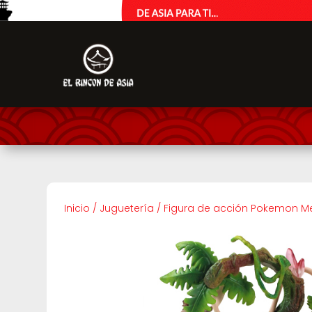
Inicio
/
Juguetería
/
Figura de acción Pokemon 