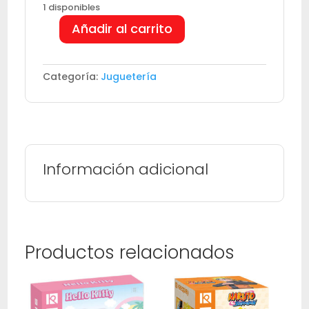
1 disponibles
Añadir al carrito
Habitación
de
Doraemon
Categoría:
Juguetería
cantidad
Información adicional
Productos relacionados