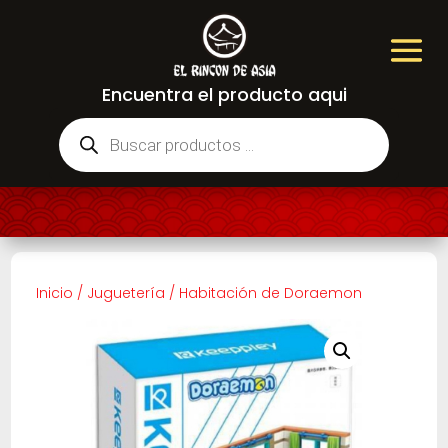
Encuentra el producto aqui
Búsqueda
de
productos
Inicio
/
Juguetería
/
Habitación de Doraemon