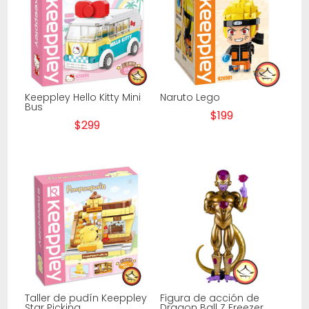
Keeppley Hello Kitty Mini
Naruto Lego
Bus
$
199
$
299
Taller de pudín Keeppley
Figura de acción de
Star Picking
Dragon Ball Z Freezer