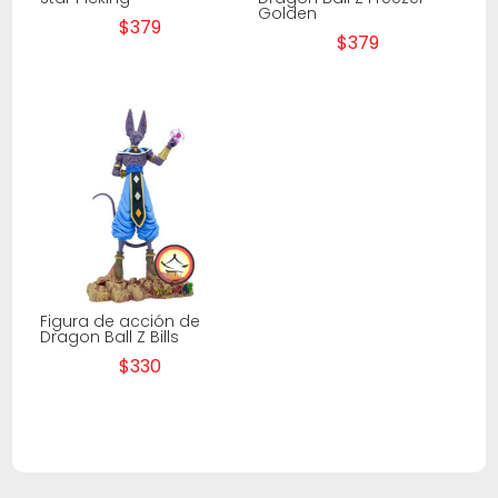
Golden
$
379
$
379
Figura de acción de
Dragon Ball Z Bills
$
330