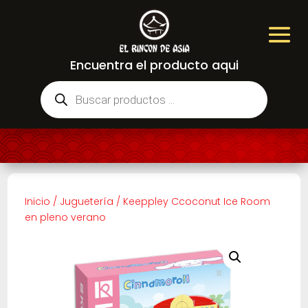
Encuentra el producto aqui
Búsqueda
de
productos
Inicio
/
Juguetería
/
Keeppley Ccoconut Ice Room
en pleno verano