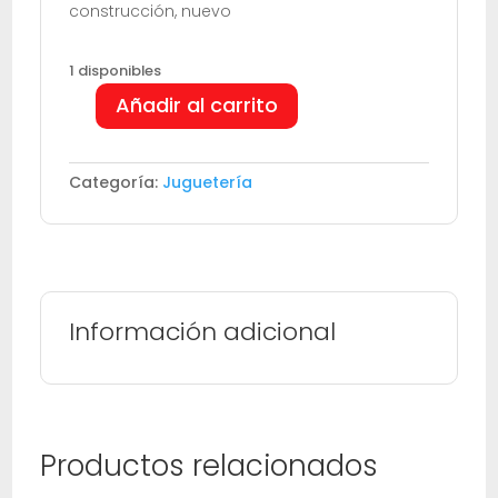
construcción, nuevo
1 disponibles
Añadir al carrito
Keeppley
Ccoconut
Ice
Categoría:
Juguetería
Room
en
pleno
verano
cantidad
Información adicional
Productos relacionados