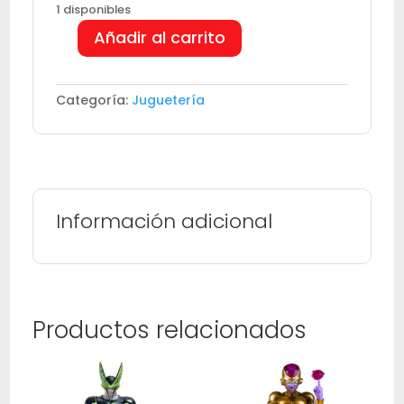
1 disponibles
Añadir al carrito
Casa
de
helados
Categoría:
Juguetería
My
Melody
cantidad
Información adicional
Productos relacionados