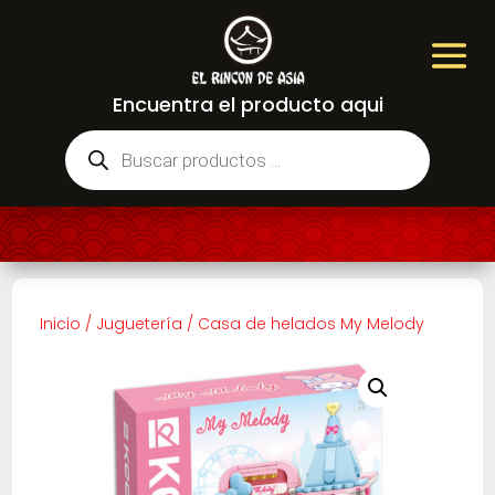
Encuentra el producto aqui
Búsqueda
de
productos
Inicio
/
Juguetería
/
Casa de helados My Melody