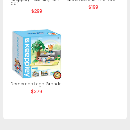
Car
$
199
$
299
Doraemon Lego Grande
$
379