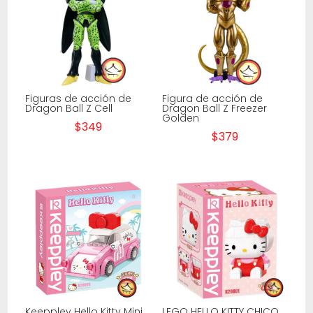
Figuras de acción de
Figura de acción de
Dragon Ball Z Cell
Dragon Ball Z Freezer
Golden
$
349
$
379
Keeppley Hello Kitty Mini
LEGO HELLO KITTY CHICO