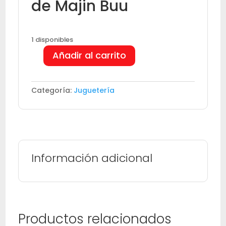
de Majin Buu
1 disponibles
Añadir al carrito
Figura
de
acción
Categoría:
Juguetería
de
Dragon
Ball
Z
Majin
Buu
Información adicional
GYM
cantidad
Productos relacionados