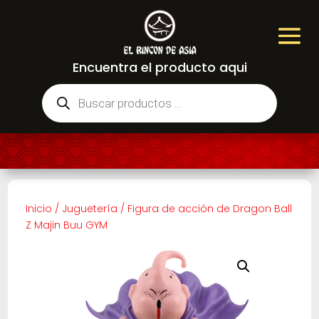
Encuentra el producto aqui
Búsqueda
de
productos
Inicio
/
Juguetería
/
Figura de acción de Dragon Ball
Z Majin Buu GYM