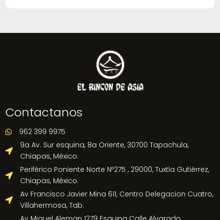
Contactanos
962 399 9975

9a Av. Sur esquina, 8a Oriente, 30700 Tapachula,

Chiapas, México.
Periférico Poniente Norte Nº275 , 29000, Tuxtla Gutiérrez,

Chiapas, México.
Av Francisco Javier Mina 611, Centro Delegacion Cuatro,

Villahermosa, Tab.
Av Miguel Aleman 1279 Esquina Calle Alvarado.