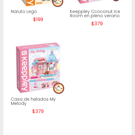
Naruto Lego
Keeppley Ccoconut Ice
Room en pleno verano
$
199
$
379
Casa de helados My
Melody
$
379