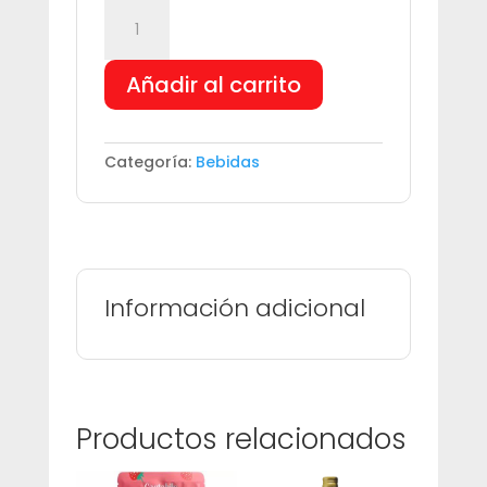
SUNTORY
BOSS
RAINBOW
Añadir al carrito
MOUNTAIN
BLEND
CAFÉ
cantidad
Categoría:
Bebidas
Información adicional
Productos relacionados