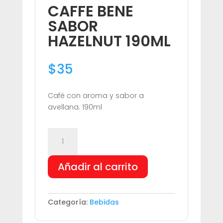
CAFFE BENE
SABOR
HAZELNUT 190ML
$
35
Café con aroma y sabor a
avellana. 190ml
CAFFE
BENE
SABOR
Añadir al carrito
HAZELNUT
190ML
cantidad
Categoría:
Bebidas