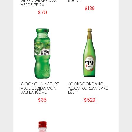
GREEN GRAPE UVA
900ML
VERDE 750ML
$
139
$
70
WOONGJIN NATURE
KOOKSOONDANG
ALOE BEBIDA CON
YEDEM KOREAN SAKE
SABILA 180ML
1.8LT
$
35
$
529