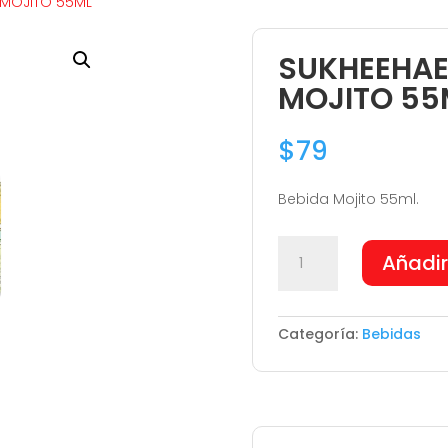
 MOJITO 55ML
SUKHEEHAE
MOJITO 55
$
79
Bebida Mojito 55ml.
SUKHEEHAESOO
Añadir
MEDIDA
MOJITO
55ML
Categoría:
Bebidas
cantidad