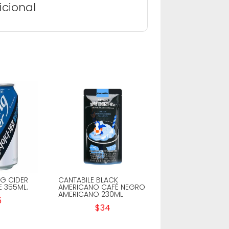
icional
NG CIDER
CANTABILE BLACK
E 355ML.
AMERICANO CAFÉ NEGRO
AMERICANO 230ML
5
$
34