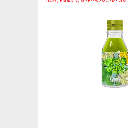
Inicio
/
Bebidas
/
SUKHEEHAESOO MEDIDA