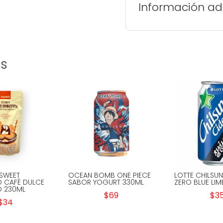
Información ad
os
 SWEET
OCEAN BOMB ONE PIECE
LOTTE CHILSU
 CAFÉ DULCE
SABOR YOGURT 330ML
ZERO BLUE LIM
O 230ML
$
69
$
3
$
34