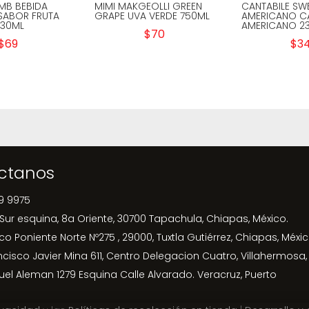
MB BEBIDA
MIMI MAKGEOLLI GREEN
CANTABILE SW
 SABOR FRUTA
GRAPE UVA VERDE 750ML
AMERICANO C
330ML
AMERICANO 2
$
70
$
69
$
3
ctanos
9 9975
 Sur esquina, 8a Oriente, 30700 Tapachula, Chiapas, México.
ico Poniente Norte Nº275 , 29000, Tuxtla Gutiérrez, Chiapas, Méxic
ncisco Javier Mina 611, Centro Delegacion Cuatro, Villahermosa,
uel Aleman 1279 Esquina Calle Alvarado. Veracruz, Puerto