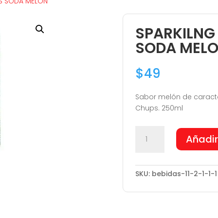
S SODA MELON
SPARKILNG
SODA MEL
$
49
Sabor melón de caract
Chups. 250ml
SPARKILNG
Añadir
CHUPA
CHUPS
SODA
SKU:
bebidas-11-2-1-1-1
MELON
cantidad