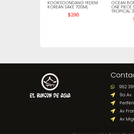
KOOKSOONDANG YEDEM
OCEAN BO
KOREAN SAKE 700ML
ONE PIECE
TROPICAL 
$
296
Conta
962 39

9a Av.

Perifér

Av Fra

Av Mig
