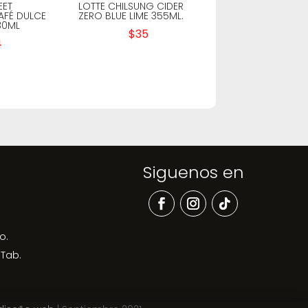
EET
LOTTE CHILSUNG CIDER
AFÉ DULCE
ZERO BLUE LIME 355ML.
30ML
$
35
4
Siguenos en
o.
 Tab.