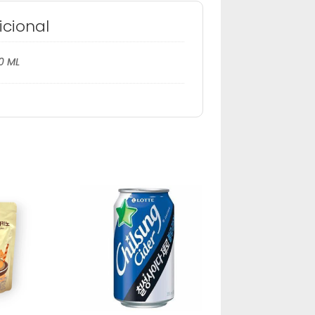
icional
0 ML