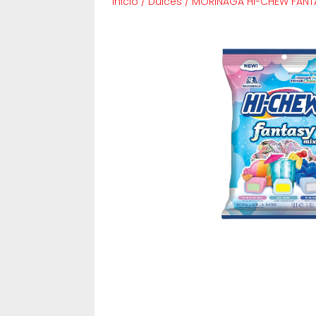
Inicio
/
Dulces
/
MORINAGA HI-CHEW FANT