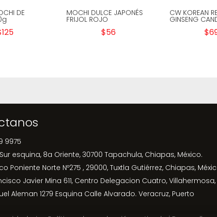
OCHI DE
MOCHI DULCE JAPONÉS
CW KOREAN R
0g
FRIJOL ROJO
GINSENG CAN
$
125
$
56
$
6
ctanos
9 9975
 Sur esquina, 8a Oriente, 30700 Tapachula, Chiapas, México.
ico Poniente Norte Nº275 , 29000, Tuxtla Gutiérrez, Chiapas, Méxic
ncisco Javier Mina 611, Centro Delegacion Cuatro, Villahermosa,
uel Aleman 1279 Esquina Calle Alvarado. Veracruz, Puerto