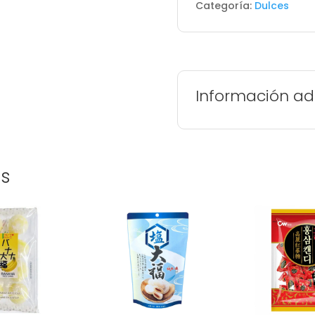
Categoría:
Dulces
CARAMELOS
DE
SABORES
MIXTOS
cantidad
Información ad
os