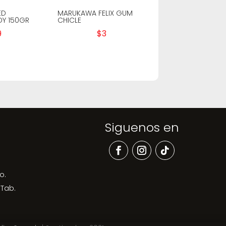
ED
MARUKAWA FELIX GUM
DY 150GR
CHICLE
9
$
3
Siguenos en
o.
 Tab.