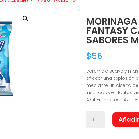
ASY CARAMELOS DE SABORES MIXTOS
MORINAGA
FANTASY C
SABORES M
$
56
caramelo suave y mastic
ofrecer una explosión d
mediante un diseño de 
inspirados en fantasías
Azul, Frambuesa Azul. 8
MORINAGA
Añadir
HI-
CHEW
FANTASY