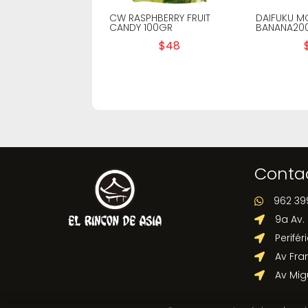
CW RASPHBERRY FRUIT
DAIFUKU M
CANDY 100GR
BANANA20
$
48
Conta
962 39

9a Av.

Perifér

Av Fra

Av Mig
