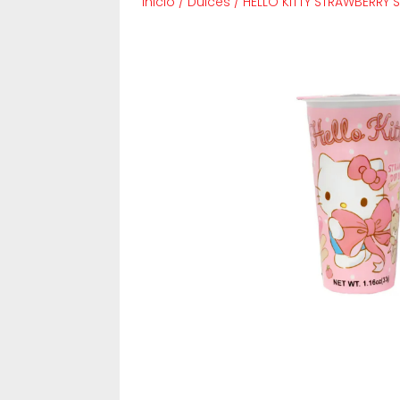
Inicio
/
Dulces
/
HELLO KITTY STRAWBERRY 