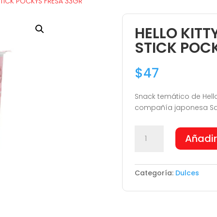
STICK POCKYS FRESA 33GR
HELLO KIT
STICK POC
$
47
Snack temático de Hello
compañía japonesa Sanr
HELLO
Añadir
KITTY
STRAWBERRY
STICK
Categoría:
Dulces
POCKYS
FRESA
33GR
cantidad