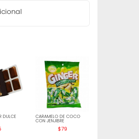
icional
R DULCE
CARAMELO DE COCO
CON JENJIBRE
5
$
79