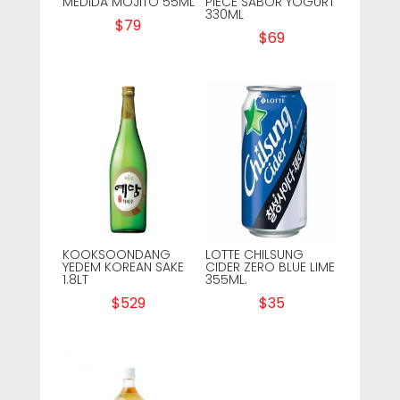
MEDIDA MOJITO 55ML
PIECE SABOR YOGURT
330ML
$
79
$
69
KOOKSOONDANG
LOTTE CHILSUNG
YEDEM KOREAN SAKE
CIDER ZERO BLUE LIME
1.8LT
355ML.
$
529
$
35