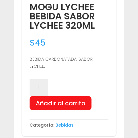
MOGU LYCHEE
BEBIDA SABOR
LYCHEE 320ML
$
45
BEBIDA CARBONATADA, SABOR
LYCHEE.
MOGU
LYCHEE
BEBIDA
Añadir al carrito
SABOR
LYCHEE
320ML
cantidad
Categoría:
Bebidas