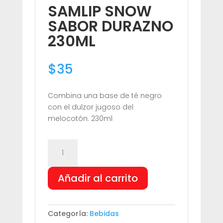
SAMLIP SNOW
SABOR DURAZNO
230ML
$
35
Combina una base de té negro
con el dulzor jugoso del
melocotón. 230ml
SAMLIP
SNOW
SABOR
Añadir al carrito
DURAZNO
230ML
cantidad
Categoría:
Bebidas