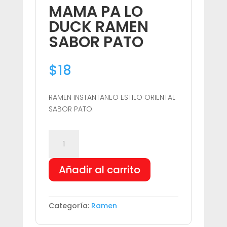
MAMA PA LO
DUCK RAMEN
SABOR PATO
$
18
RAMEN INSTANTANEO ESTILO ORIENTAL
SABOR PATO.
MAMA
PA
LO
Añadir al carrito
DUCK
RAMEN
SABOR
PATO
Categoría:
Ramen
cantidad