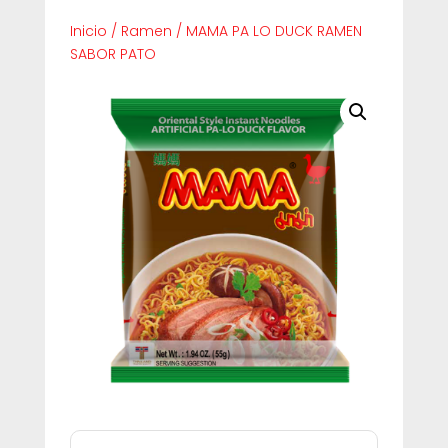
Inicio
/
Ramen
/
MAMA PA LO DUCK RAMEN
SABOR PATO