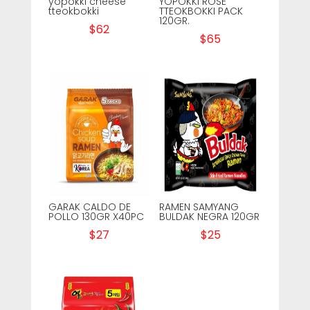
yopokki cheese
YOPOKKI ROSE
tteokbokki
TTEOKBOKKI PACK
120GR.
$
62
$
65
GARAK CALDO DE
RAMEN SAMYANG
POLLO 130GR X40PC
BULDAK NEGRA 120GR
$
27
$
25