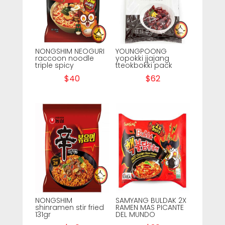
NONGSHIM NEOGURI
YOUNGPOONG
raccoon noodle
yopokki jjajang
triple spicy
tteokbokki pack
$
40
$
62
NONGSHIM
SAMYANG BULDAK 2X
shinramen stir fried
RAMEN MAS PICANTE
131gr
DEL MUNDO