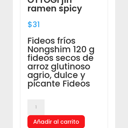
ramen spicy
$
31
Fideos fríos
Nongshim 120 g
fideos secos de
arroz glutinoso
agrio, dulce y
picante Fideos
OTTOGI
jin
ramen
Añadir al carrito
spicy