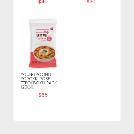
$
40
$
30
YOUNGPOONG
YOPOKKI ROSE
TTEOKBOKKI PACK
120GR.
$
65