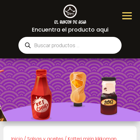
Encuentra el producto aqui
Búsqueda
de
productos
Inicio
/
Salsas y aceites
/
Kotteri mirin kikkoman