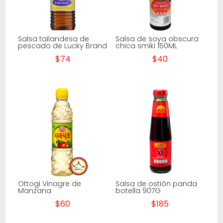
Salsa tailandesa de
Salsa de soya obscura
pescado de Lucky Brand
chica smiki 150ML
$
74
$
40
Ottogi Vinagre de
Salsa de ostión panda
Manzana
botella 907G
$
60
$
185