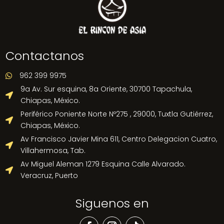
Contactanos
962 399 9975

9a Av. Sur esquina, 8a Oriente, 30700 Tapachula,

Chiapas, México.
Periférico Poniente Norte Nº275 , 29000, Tuxtla Gutiérrez,

Chiapas, México.
Av Francisco Javier Mina 611, Centro Delegacion Cuatro,

Villahermosa, Tab.
Av Miguel Aleman 1279 Esquina Calle Alvarado.

Veracruz, Puerto
Siguenos en