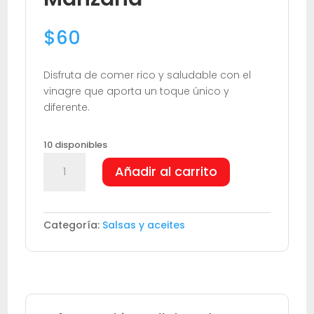
$
60
Disfruta de comer rico y saludable con el
vinagre que aporta un toque único y
diferente.
10 disponibles
Ottogi
Añadir al carrito
Vinagre
de
Manzana
cantidad
Categoría:
Salsas y aceites