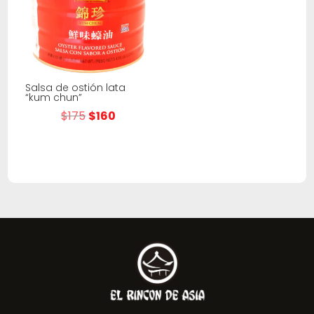
Salsa de ostión lata
“kum chun”
El
El
$
175
$
160
precio
precio
original
actual
era:
es:
$175.
$160.