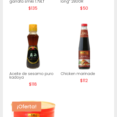
garrafa smiki 1.79LT
long” 280GR
$
135
$
50
Aceite de sesamo puro
Chicken marinade
kadoya
$
112
$
118
¡Oferta!