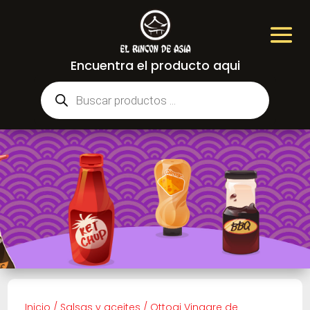
Encuentra el producto aqui
Búsqueda
de
productos
Inicio
/
Salsas y aceites
/
Ottogi Vinagre de