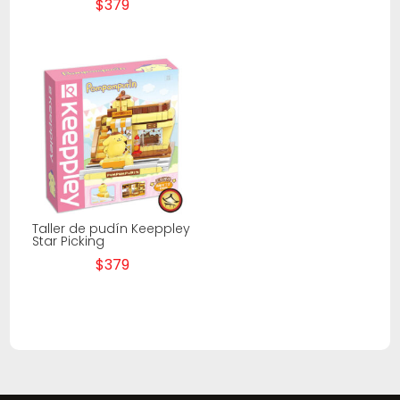
$
379
Taller de pudín Keeppley
Star Picking
$
379