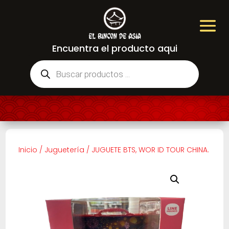
Encuentra el producto aqui
Búsqueda
de
productos
Inicio
/
Juguetería
/
JUGUETE BTS, WOR ID TOUR CHINA.