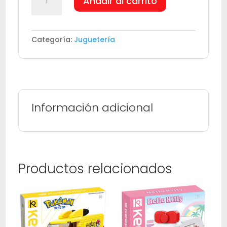
Añadir al carrito
BTS,
WOR
ID
TOUR
Categoría:
Juguetería
CHINA.
cantidad
Información adicional
Productos relacionados