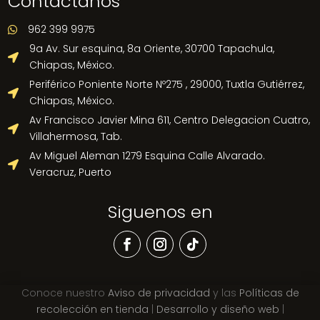
Contactanos
962 399 9975

9a Av. Sur esquina, 8a Oriente, 30700 Tapachula,

Chiapas, México.
Periférico Poniente Norte Nº275 , 29000, Tuxtla Gutiérrez,

Chiapas, México.
Av Francisco Javier Mina 611, Centro Delegacion Cuatro,

Villahermosa, Tab.
Av Miguel Aleman 1279 Esquina Calle Alvarado.

Veracruz, Puerto
Siguenos en
Conoce nuestro
Aviso de privacidad
y las
Políticas de
recolección en tienda
|
Desarrollo y diseño web
|