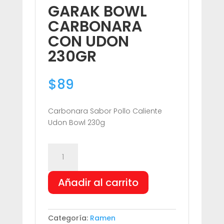
GARAK BOWL
CARBONARA
CON UDON
230GR
$
89
Carbonara Sabor Pollo Caliente
Udon Bowl 230g
GARAK
BOWL
CARBONARA
Añadir al carrito
CON
UDON
230GR
cantidad
Categoría:
Ramen