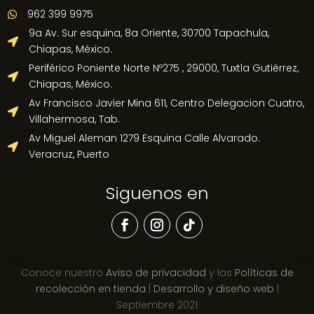
962 399 9975

9a Av. Sur esquina, 8a Oriente, 30700 Tapachula,

Chiapas, México.
Periférico Poniente Norte Nº275 , 29000, Tuxtla Gutiérrez,

Chiapas, México.
Av Francisco Javier Mina 611, Centro Delegacion Cuatro,

Villahermosa, Tab.
Av Miguel Aleman 1279 Esquina Calle Alvarado.

Veracruz, Puerto
Siguenos en
Conoce nuestro
Aviso de privacidad
y las
Políticas de
recolección en tienda
|
Desarrollo y diseño web
|
Septiembre 2021