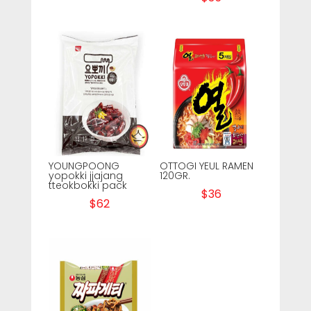
YOUNGPOONG
OTTOGI YEUL RAMEN
yopokki jjajang
120GR.
tteokbokki pack
$
36
$
62