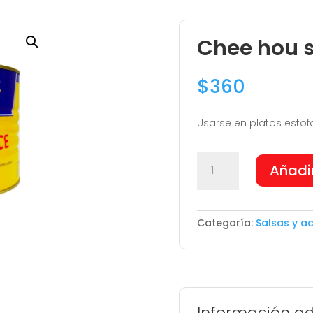
Chee hou 
$
360
Usarse en platos estof
Chee
Añadir
hou
sauce
cantidad
Categoría:
Salsas y ac
Información ad