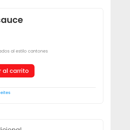
sauce
ados al estilo cantones
 al carrito
eites
icional