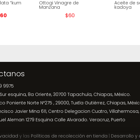
 lata “kum
Ottogi Vinagre de
Aceite de 
Manzana
kadoya
El
160
$
60
ecio
precio
iginal
actual
a:
es:
75.
$160.
ctanos
9 9975
 Sur esquina, 8a Oriente, 30700 Tapachula, Chiapas, México.
ico Poniente Norte Nº275 , 29000, Tuxtla Gutiérrez, Chiapas, Méxic
ncisco Javier Mina 611, Centro Delegacion Cuatro, Villahermosa,
uel Aleman 1279 Esquina Calle Alvarado. Veracruz, Puerto
ivacidad
y las
Políticas de recolección en tienda
|
Desarrollo y