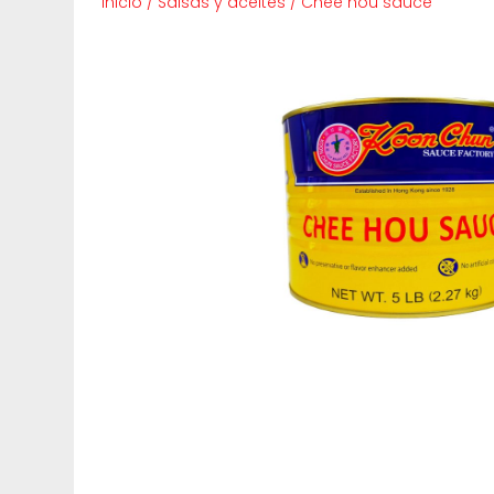
Inicio
/
Salsas y aceites
/
Chee hou sauce