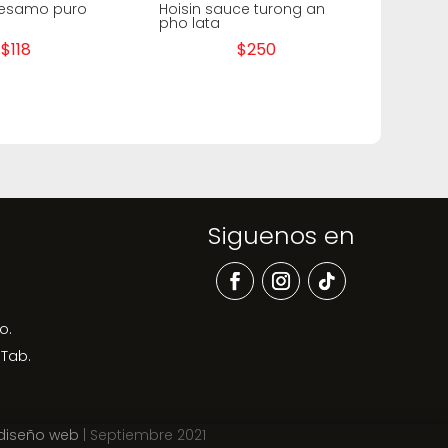
sesamo puro
Hoisin sauce turong an
pho lata
$
118
$
250
Siguenos en
o.
 Tab.
 diseño web
| Septiembre 2021