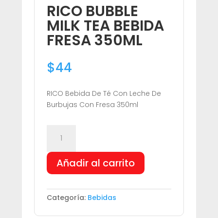
RICO BUBBLE
MILK TEA BEBIDA
FRESA 350ML
$
44
RICO Bebida De Té Con Leche De
Burbujas Con Fresa 350ml
RICO
BUBBLE
MILK
Añadir al carrito
TEA
BEBIDA
FRESA
350ML
Categoría:
Bebidas
cantidad