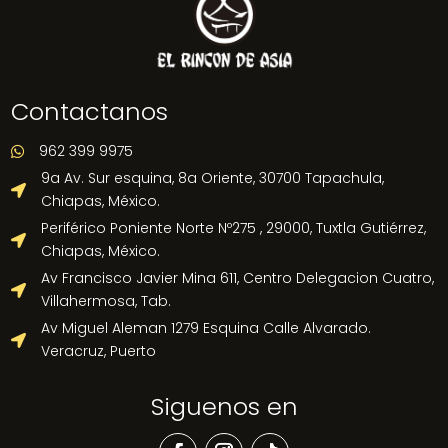
Contactanos
962 399 9975

9a Av. Sur esquina, 8a Oriente, 30700 Tapachula,

Chiapas, México.
Periférico Poniente Norte Nº275 , 29000, Tuxtla Gutiérrez,

Chiapas, México.
Av Francisco Javier Mina 611, Centro Delegacion Cuatro,

Villahermosa, Tab.
Av Miguel Aleman 1279 Esquina Calle Alvarado.

Veracruz, Puerto
Siguenos en