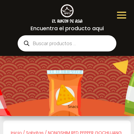
Encuentra el producto aqui
Búsqueda
de
productos
Inicio
/
Sabritas
/
NONGSHIM RED PEPPER GOCHUJANG