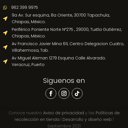
962 399 9975

9a Av. Sur esquina, 8a Oriente, 30700 Tapachula,

Chiapas, México.
Periférico Poniente Norte Nº275 , 29000, Tuxtla Gutiérrez,

Chiapas, México.
Av Francisco Javier Mina 611, Centro Delegacion Cuatro,

Villahermosa, Tab.
Av Miguel Aleman 1279 Esquina Calle Alvarado.

Veracruz, Puerto
Siguenos en
Conoce nuestro
Aviso de privacidad
y las
Políticas de
recolección en tienda
|
Desarrollo y diseño web
|
Septiembre 2021