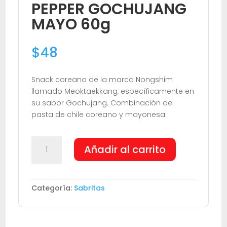
PEPPER GOCHUJANG
MAYO 60g
$
48
Snack coreano de la marca Nongshim
llamado Meoktaekkang, específicamente en
su sabor Gochujang. Combinación de
pasta de chile coreano y mayonesa.
NONGSHIM
Añadir al carrito
RED
PEPPER
GOCHUJANG
MAYO
Categoría:
Sabritas
60g
cantidad