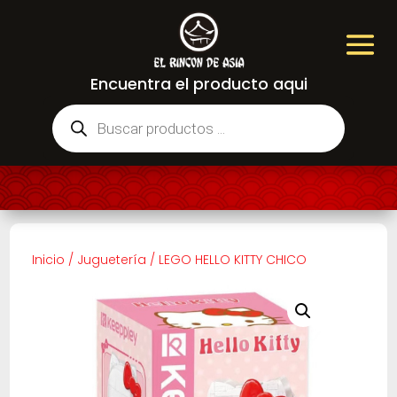
Encuentra el producto aqui
Búsqueda
de
productos
Inicio
/
Juguetería
/
LEGO HELLO KITTY CHICO