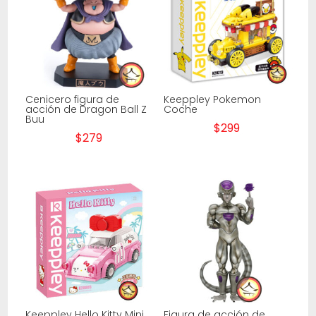
Cenicero figura de
Keeppley Pokemon
acción de Dragon Ball Z
Coche
Buu
$
299
$
279
Keeppley Hello Kitty Mini
Figura de acción de