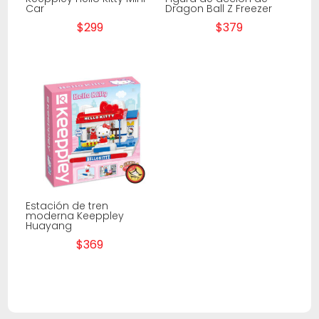
Car
Dragon Ball Z Freezer
$
299
$
379
Estación de tren
moderna Keeppley
Huayang
$
369