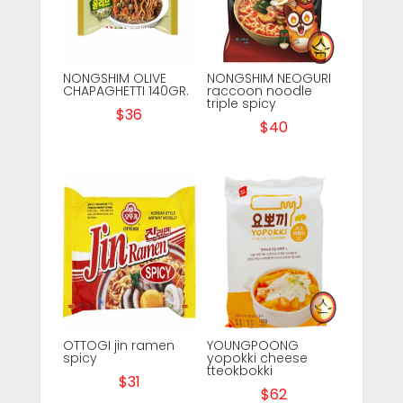
NONGSHIM OLIVE
NONGSHIM NEOGURI
CHAPAGHETTI 140GR.
raccoon noodle
triple spicy
$
36
$
40
OTTOGI jin ramen
YOUNGPOONG
spicy
yopokki cheese
tteokbokki
$
31
$
62