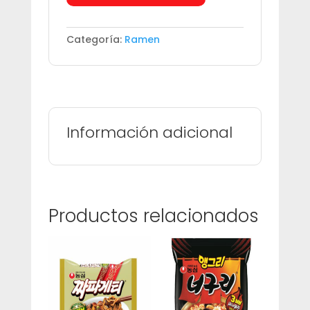
SABOR
POLLO
CON
Categoría:
Ramen
BBQ
cantidad
Información adicional
Productos relacionados