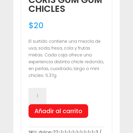
CHICLES
$
20
El surtido contiene una mezcla de
uva, soda, fresa, cola y frutas
mixtas. Cada caja ofrece una
experiencia distinta chicle redondo,
en perlas, cuadrado, largo o mini
chicles. 5.37g
CORIS
GUM
GUM
Añadir al carrito
CHICLES
cantidad
SKU:
dulce-22-1-1-1-1-1-1-1-1-1-3