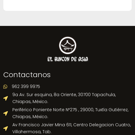
Contactanos
962 399 9975

9a Av. Sur esquina, 8a Oriente, 30700 Tapachula,

Chiapas, México.
Periférico Poniente Norte Nº275 , 29000, Tuxtla Gutiérrez,

Chiapas, México.
Av Francisco Javier Mina 611, Centro Delegacion Cuatro,

Villahermosa, Tab.