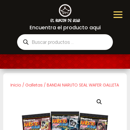
Encuentra el producto aqui
Búsqueda
de
productos
Inicio
/
Galletas
/
BANDAI NARUTO SEAL WAFER GALLETA