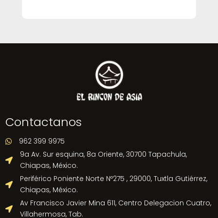
Contactanos
962 399 9975

9a Av. Sur esquina, 8a Oriente, 30700 Tapachula,

Chiapas, México.
Periférico Poniente Norte Nº275 , 29000, Tuxtla Gutiérrez,

Chiapas, México.
Av Francisco Javier Mina 611, Centro Delegacion Cuatro,

Villahermosa, Tab.