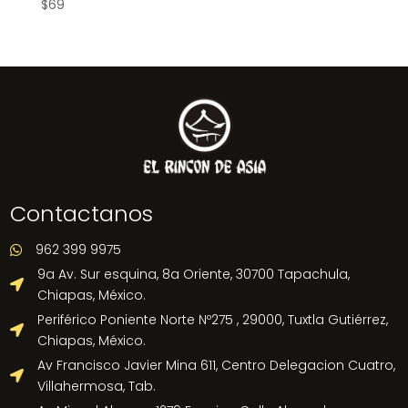
$
69
Contactanos
962 399 9975

9a Av. Sur esquina, 8a Oriente, 30700 Tapachula,

Chiapas, México.
Periférico Poniente Norte Nº275 , 29000, Tuxtla Gutiérrez,

Chiapas, México.
Av Francisco Javier Mina 611, Centro Delegacion Cuatro,

Villahermosa, Tab.