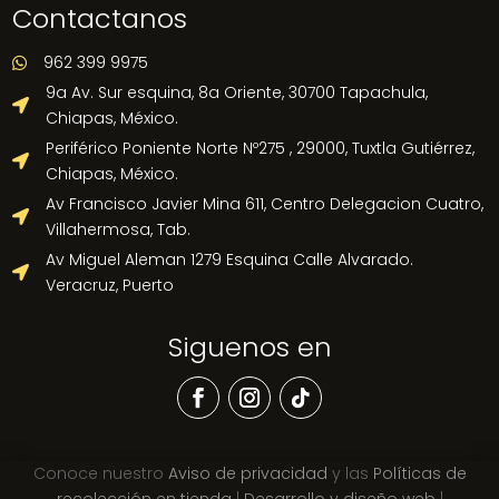
Contactanos
962 399 9975

9a Av. Sur esquina, 8a Oriente, 30700 Tapachula,

Chiapas, México.
Periférico Poniente Norte Nº275 , 29000, Tuxtla Gutiérrez,

Chiapas, México.
Av Francisco Javier Mina 611, Centro Delegacion Cuatro,

Villahermosa, Tab.
Av Miguel Aleman 1279 Esquina Calle Alvarado.

Veracruz, Puerto
Siguenos en
Conoce nuestro
Aviso de privacidad
y las
Políticas de
recolección en tienda
|
Desarrollo y diseño web
|