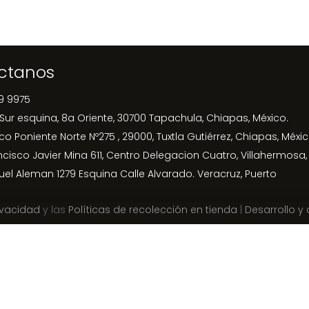
ctanos
9 9975
 Sur esquina, 8a Oriente, 30700 Tapachula, Chiapas, México.
ico Poniente Norte Nº275 , 29000, Tuxtla Gutiérrez, Chiapas, Méxic
ncisco Javier Mina 611, Centro Delegacion Cuatro, Villahermosa,
uel Aleman 1279 Esquina Calle Alvarado. Veracruz, Puerto
ivacidad
y las
Políticas de recolección en tienda
|
Desarrollo y