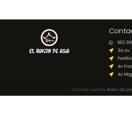
Conta
962 39

9a Av.

Perifér

Av Fra

Av Mig

Conoce nuestro
Aviso de pr